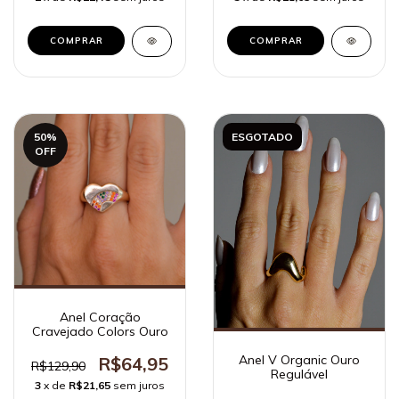
COMPRAR
COMPRAR
50
%
ESGOTADO
OFF
Anel Coração
Cravejado Colors Ouro
Anel V Organic Ouro
R$64,95
R$129,90
Regulável
3
x de
R$21,65
sem juros