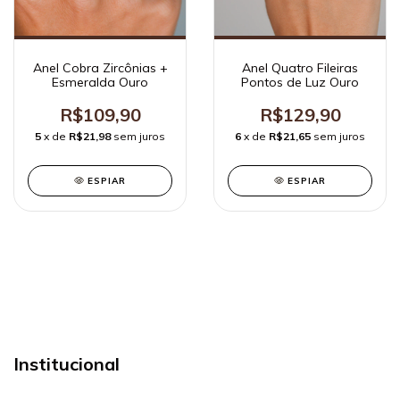
Anel Quatro Fileiras
Anel Cobra Zircônias +
Pontos de Luz Ouro
Esmeralda Ouro
R$129,90
R$109,90
6
x de
R$21,65
sem juros
5
x de
R$21,98
sem juros
ESPIAR
ESPIAR
Institucional