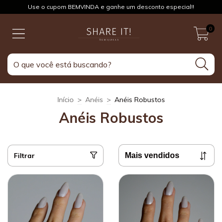
Use o cupom BEMVINDA e ganhe um desconto especial!!
0
Início
>
Anéis
>
Anéis Robustos
Anéis Robustos
Filtrar