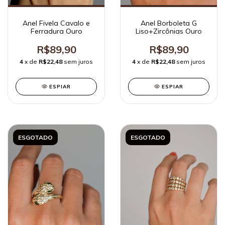
Anel Fivela Cavalo e
Anel Borboleta G
Ferradura Ouro
Liso+Zircônias Ouro
R$89,90
R$89,90
4
x de
R$22,48
sem juros
4
x de
R$22,48
sem juros
ESPIAR
ESPIAR
ESGOTADO
ESGOTADO