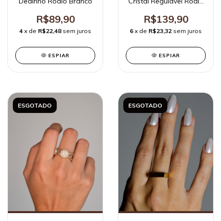
Cristal Regulável Ródio
Dedinho Ródio Branco
Branco
R$139,90
R$89,90
6
x de
R$23,32
sem juros
4
x de
R$22,48
sem juros
ESPIAR
ESPIAR
ESGOTADO
ESGOTADO