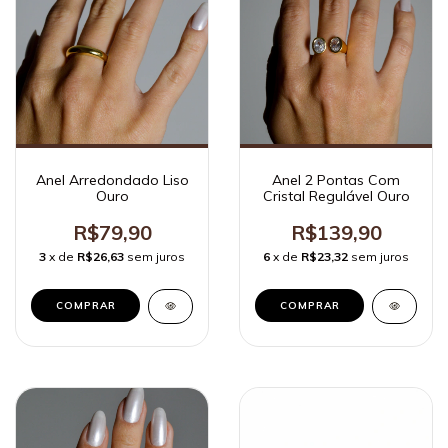
Anel Arredondado Liso
Anel 2 Pontas Com
Ouro
Cristal Regulável Ouro
R$79,90
R$139,90
3
x de
R$26,63
sem juros
6
x de
R$23,32
sem juros
COMPRAR