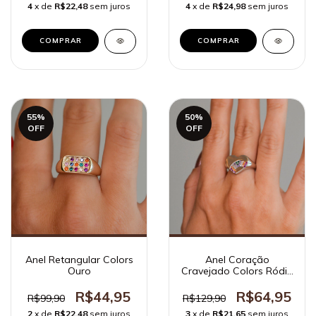
4
x de
R$22,48
sem juros
4
x de
R$24,98
sem juros
COMPRAR
COMPRAR
55
%
50
%
OFF
OFF
Anel Retangular Colors
Anel Coração
Ouro
Cravejado Colors Ródio
Branco
R$44,95
R$64,95
R$99,90
R$129,90
2
x de
R$22,48
sem juros
3
x de
R$21,65
sem juros