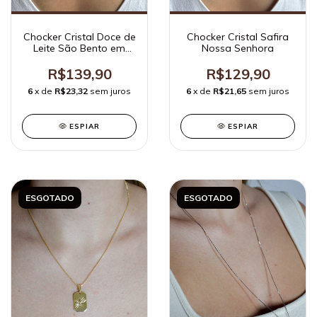
Chocker Cristal Doce de
Chocker Cristal Safira
Leite São Bento em
Nossa Senhora
Madreperola
R$139,90
R$129,90
6
x de
R$23,32
sem juros
6
x de
R$21,65
sem juros
ESPIAR
ESPIAR
ESGOTADO
ESGOTADO