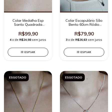
Colar Escapulário São
Colar Medalha Esp
Bento 60cm Ródio
Santo Quadrada
Branco
Veneziana
R$79,90
R$99,90
3
x de
R$26,63
sem juros
4
x de
R$24,98
sem juros
ESPIAR
ESPIAR
ESGOTADO
ESGOTADO