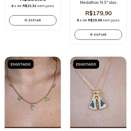
Medalhas N.Sª das
6
x de
R$23,32
sem juros
Graças, Cruz, Espírito
Santo Ródio Branco
R$179,90
6
x de
R$29,98
sem juros
ESPIAR
ESPIAR
ESGOTADO
ESGOTADO