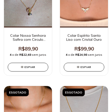
Colar Nossa Senhora
Colar Espírito Santo
Safira com Circulo
Liso com Cristal Ouro
Cravejada Ouro
R$89,90
R$99,90
4
x de
R$22,48
sem juros
4
x de
R$24,98
sem juros
ESPIAR
ESPIAR
ESGOTADO
ESGOTADO