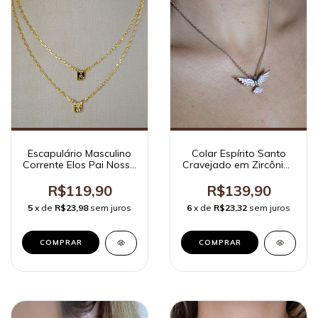
Escapulário Masculino
Colar Espírito Santo
Corrente Elos Pai Nosso
Cravejado em Zircônias
Ouro
Ródio Branco
R$119,90
R$139,90
5
x de
R$23,98
sem juros
6
x de
R$23,32
sem juros