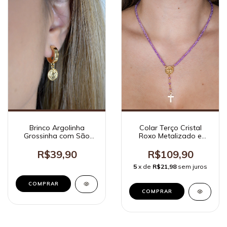
Colar Terço Cristal
Brinco Argolinha
Roxo Metalizado e
Grossinha com São
Medalha São Bento
Bento Ouro
R$109,90
R$39,90
5
x de
R$21,98
sem juros