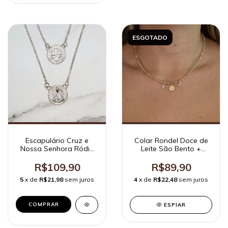
ESGOTADO
Escapulário Cruz e
Colar Rondel Doce de
Nossa Senhora Ródio
Leite São Bento +
Branco
Zircônias
R$109,90
R$89,90
5
x de
R$21,98
sem juros
4
x de
R$22,48
sem juros
ESPIAR