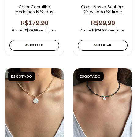
Colar Canutilho
Colar Nossa Senhora
Medalhas N.Sª das
Cravejada Safira e
Graças, Cruz, Espírito
Cristal Ouro
Santo Ouro
R$179,90
R$99,90
6
x de
R$29,98
sem juros
4
x de
R$24,98
sem juros
ESPIAR
ESPIAR
ESGOTADO
ESGOTADO