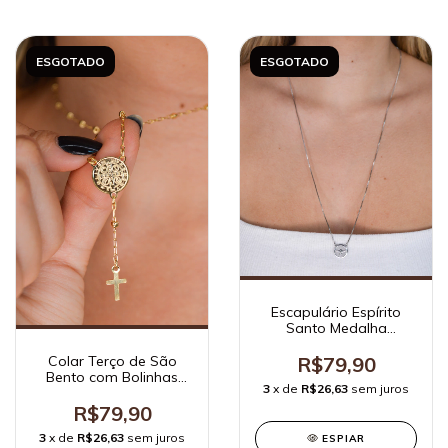
ESGOTADO
ESGOTADO
Escapulário Espírito
Santo Medalha
Redonda Ródio Branco
Colar Terço de São
R$79,90
Bento com Bolinhas
3
x de
R$26,63
sem juros
Ouro
R$79,90
3
x de
R$26,63
sem juros
ESPIAR