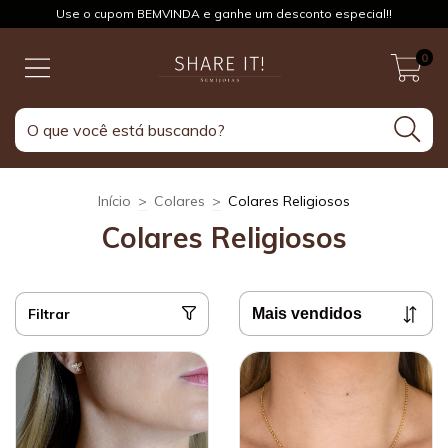
Use o cupom BEMVINDA e ganhe um desconto especial!!
0
Início
>
Colares
>
Colares Religiosos
Colares Religiosos
Filtrar