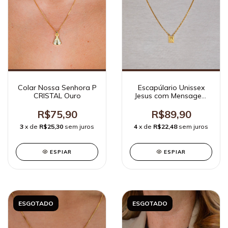
Escapúlario Unissex
Colar Nossa Senhora P
Jesus com Mensagem
CRISTAL Ouro
Ouro
R$89,90
R$75,90
4
x de
R$22,48
sem juros
3
x de
R$25,30
sem juros
ESPIAR
ESPIAR
ESGOTADO
ESGOTADO