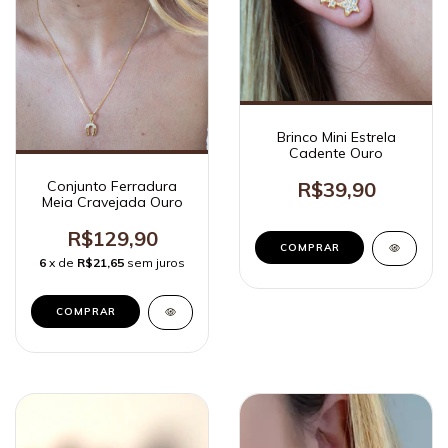
Brinco Mini Estrela
Cadente Ouro
Conjunto Ferradura
R$39,90
Meia Cravejada Ouro
R$129,90
6
x de
R$21,65
sem juros