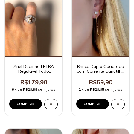
Anel Dedinho LETRA
Brinco Duplo Quadrada
Regulável Todo
com Corrente Canutilho
Cravejado
Ouro
R$179,90
R$59,90
6
x de
R$29,98
sem juros
2
x de
R$29,95
sem juros
COMPRAR