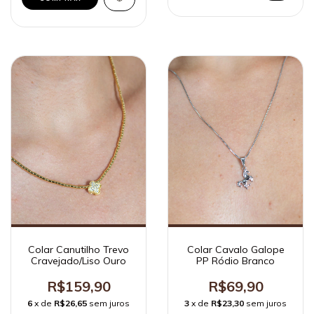
Colar Canutilho Trevo
Colar Cavalo Galope
Cravejado/Liso Ouro
PP Ródio Branco
R$159,90
R$69,90
6
x de
R$26,65
sem juros
3
x de
R$23,30
sem juros