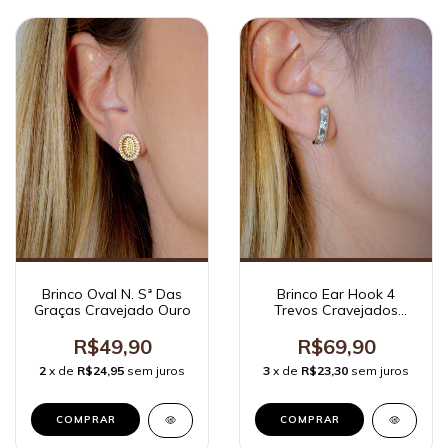
Brinco Oval N. Sª Das
Brinco Ear Hook 4
Graças Cravejado Ouro
Trevos Cravejados
Ródio Branco
R$49,90
R$69,90
2
x de
R$24,95
sem juros
3
x de
R$23,30
sem juros