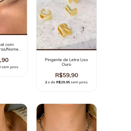
tal com
tras/Nome
om
,90
Pingente de Letra Liso
Ouro
3
sem juros
R$59,90
2
x de
R$29,95
sem juros