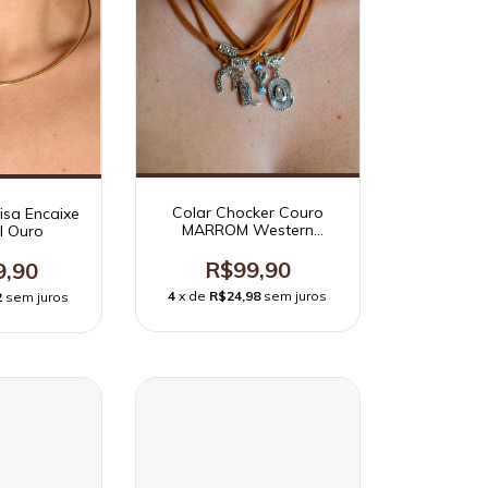
Colar Chocker Couro
isa Encaixe
MARROM Western
l Ouro
Pingentes
R$99,90
9,90
4
x de
R$24,98
sem juros
2
sem juros