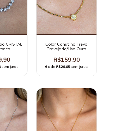
uxo CRISTAL
Colar Canutilho Trevo
ranco
Cravejado/Liso Ouro
9,90
R$159,90
8
sem juros
6
x de
R$26,65
sem juros