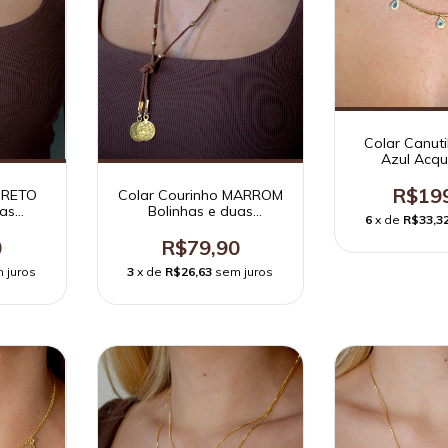
Colar Canut
Azul Acq
R$19
PRETO
Colar Courinho MARROM
uas
Bolinhas e duas
6
x de
R$33,3
medalhas
0
R$79,90
 juros
3
x de
R$26,63
sem juros