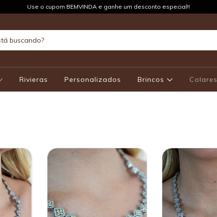
Use o cupom BEMVINDA e ganhe um desconto especial!!
Rivieras
Personalizados
Brincos
Colare