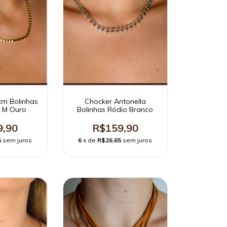
cm Bolinhas
Chocker Antonella
 M Ouro
Bolinhas Ródio Branco
9,90
R$159,90
5
sem juros
6
x de
R$26,65
sem juros