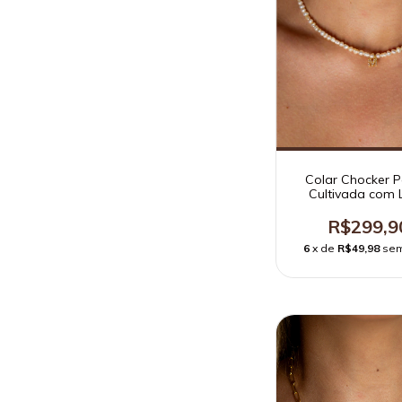
Colar Chocker P
Cultivada com 
R$299,9
6
x de
R$49,98
sem