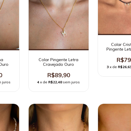
Colar Cris
Pingente Le
Marr
R$79
Colar Pingente Letra
ha
Cravejado Ouro
Ouro
3
x de
R$26,6
R$89,90
0
4
x de
R$22,48
sem juros
 juros