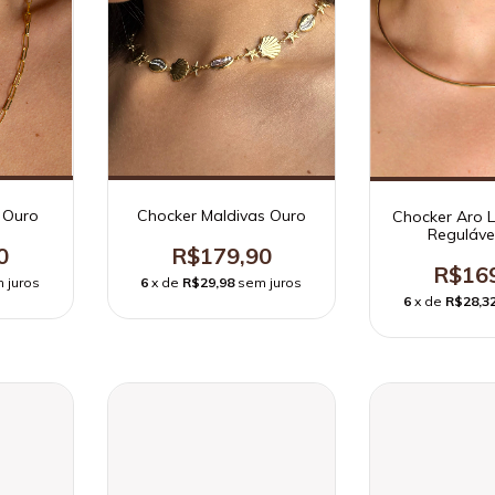
 Ouro
Chocker Maldivas Ouro
Chocker Aro L
Reguláve
0
R$179,90
R$16
 juros
6
x de
R$29,98
sem juros
6
x de
R$28,3