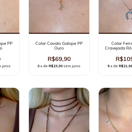
ope PP
Colar Cavalo Galope PP
Colar Fer
co
Ouro
Cravejada Ró
0
R$69,90
R$10
 juros
3
x de
R$23,30
sem juros
5
x de
R$21,9