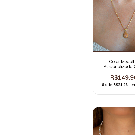
Colar Medal
Personalizada 
R$149,9
6
x de
R$24,98
sem