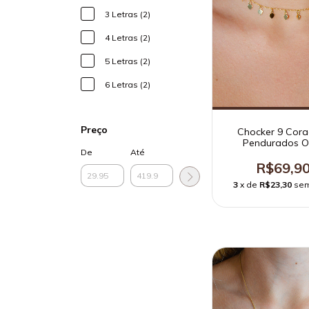
3 Letras (2)
4 Letras (2)
5 Letras (2)
6 Letras (2)
Preço
Chocker 9 Cora
Pendurados O
De
Até
R$69,9
3
x de
R$23,30
sem