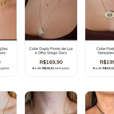
ções
Colar Duplo Ponto de Luz
Colar Fivel
uro
e Olho Grego Ouro
Venezian
0
R$169,90
R$19
 juros
6
x de
R$28,32
sem juros
6
x de
R$33,3