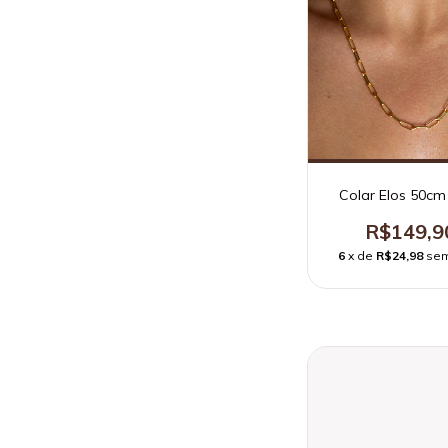
Colar Elos 50cm
R$149,9
6
x de
R$24,98
sem