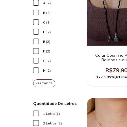
A (2)
B (2)
C (2)
D (2)
E (2)
F (2)
Colar Courinho 
Bolinhas e d
G (2)
medalhas
R$79,9
H (2)
3
x de
R$26,63
sem
VER TODOS
Quantidade De Letras
1 Letra (1)
2 Letras (2)