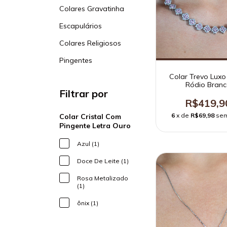
Colares Gravatinha
Escapulários
Colares Religiosos
Pingentes
Colar Trevo Lux
Ródio Bran
Filtrar por
R$419,9
6
x de
R$69,98
sem
Colar Cristal Com
Pingente Letra Ouro
Azul (1)
Doce De Leite (1)
Rosa Metalizado
(1)
ônix (1)