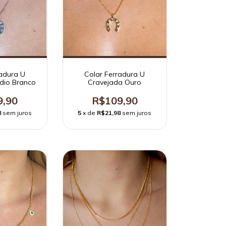
radura U
Colar Ferradura U
dio Branco
Cravejada Ouro
9,90
R$109,90
8
sem juros
5
x de
R$21,98
sem juros