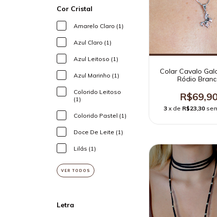
Cor Cristal
Amarelo Claro (1)
Azul Claro (1)
Azul Leitoso (1)
Colar Cavalo Gal
Azul Marinho (1)
Ródio Bran
Colorido Leitoso
R$69,9
(1)
3
x de
R$23,30
sem
Colorido Pastel (1)
Doce De Leite (1)
Lilás (1)
VER TODOS
Letra