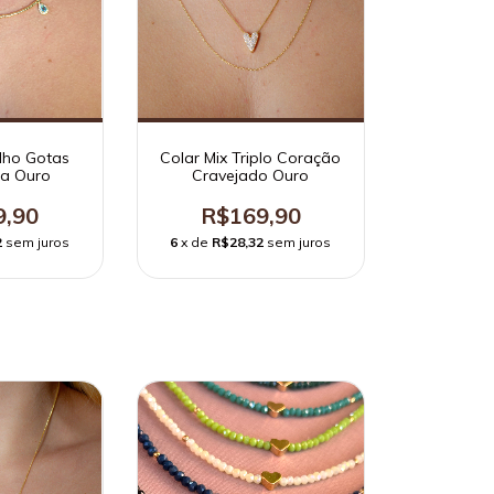
ilho Gotas
Colar Mix Triplo Coração
ua Ouro
Cravejado Ouro
9,90
R$169,90
2
sem juros
6
x de
R$28,32
sem juros