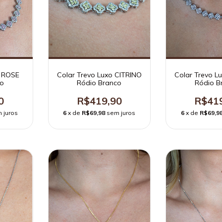
o ROSE
Colar Trevo Luxo CITRINO
Colar Trevo L
co
Ródio Branco
Ródio B
0
R$419,90
R$41
 juros
6
x de
R$69,98
sem juros
6
x de
R$69,9