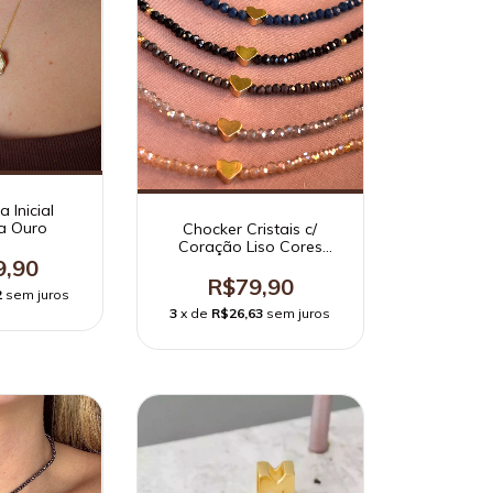
a Inicial
a Ouro
Chocker Cristais c/
Coração Liso Cores
9,90
Variadas
R$79,90
2
sem juros
3
x de
R$26,63
sem juros