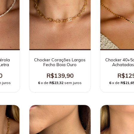
Chocker Corações Largos
érola
Chocker 40+5
Fecho Boia Ouro
Letra
Achatadas
R$139,90
0
R$12
6
x de
R$23,32
sem juros
 juros
6
x de
R$21,6