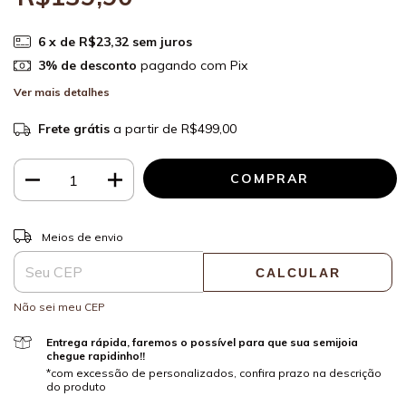
6
x de
R$23,32
sem juros
3% de desconto
pagando com Pix
Ver mais detalhes
Frete grátis
a partir de
R$499,00
ALTERAR CEP
Entregas para o CEP:
Meios de envio
CALCULAR
Não sei meu CEP
Entrega rápida, faremos o possível para que sua semijoia
chegue rapidinho!!
*com excessão de personalizados, confira prazo na descrição
do produto