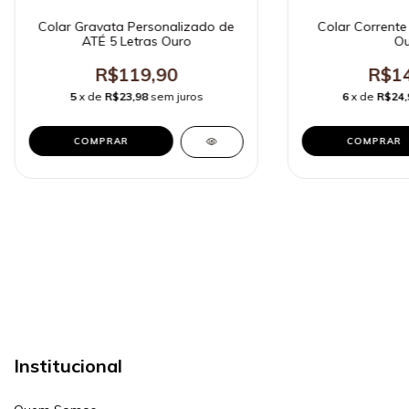
Colar Gravata Personalizado de
Colar Corrente
ATÉ 5 Letras Ouro
Ou
R$119,90
R$14
5
x de
R$23,98
sem juros
6
x de
R$24,
Institucional